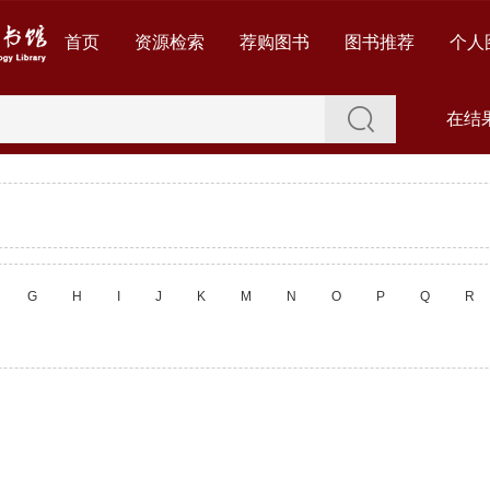
首页
资源检索
荐购图书
图书推荐
个人
在结
G
H
I
J
K
M
N
O
P
Q
R