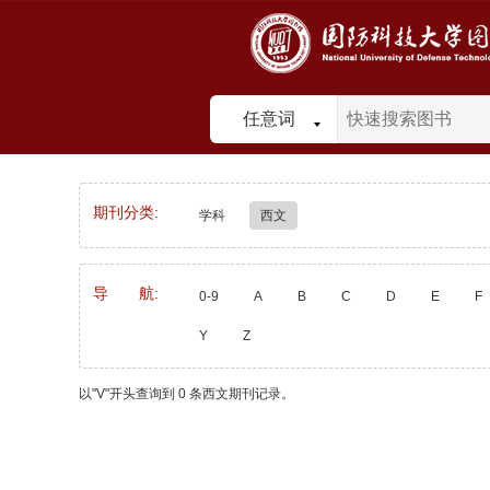
任意词
期刊分类:
学科
西文
导 航:
0-9
A
B
C
D
E
F
Y
Z
以"V"开头查询到 0 条西文期刊记录。