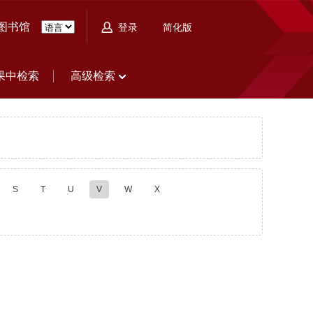
图书馆
简化版
登录
果中检索
高级检索
S
T
U
V
W
X