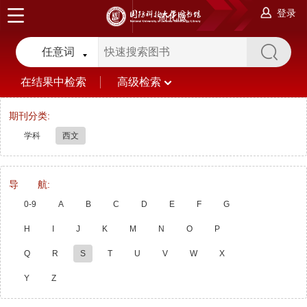
登录
简化版
任意词
在结果中检索
高级检索
期刊分类:
学科
西文
导 航:
0-9
A
B
C
D
E
F
G
H
I
J
K
M
N
O
P
Q
R
S
T
U
V
W
X
Y
Z