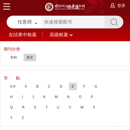
登录
简化版
任意词
在结果中检索
高级检索
期刊分类:
学科
西文
导 航:
0-9
A
B
C
D
E
F
G
H
I
J
K
M
N
O
P
Q
R
S
T
U
V
W
X
Y
Z