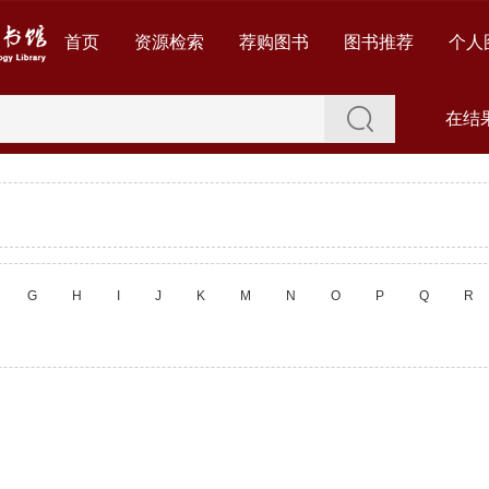
首页
资源检索
荐购图书
图书推荐
个人
在结
G
H
I
J
K
M
N
O
P
Q
R