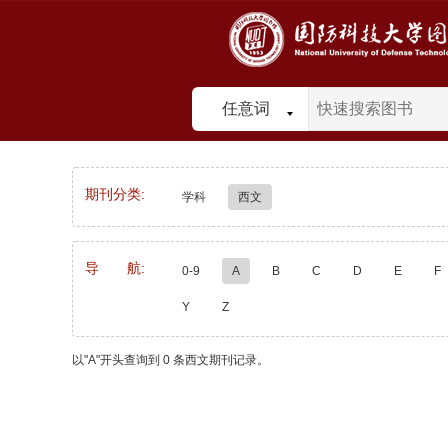
任意词
期刊分类:
学科
西文
导 航:
0-9
A
B
C
D
E
F
Y
Z
以"A"开头查询到 0 条西文期刊记录。