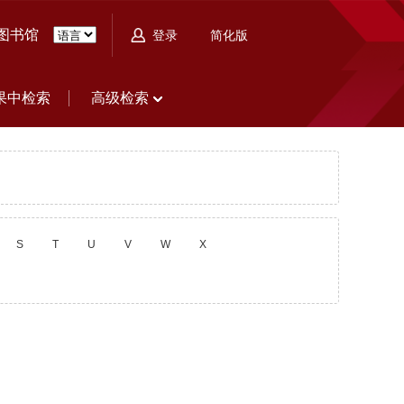
图书馆
简化版
登录
果中检索
高级检索
S
T
U
V
W
X