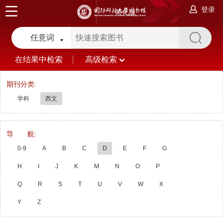
登录
简化版
任意词
在结果中检索
高级检索
期刊分类:
学科
西文
导 航:
0-9
A
B
C
D
E
F
G
H
I
J
K
M
N
O
P
Q
R
S
T
U
V
W
X
Y
Z