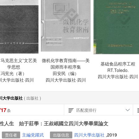
方马克思主义”文艺美
微机化学教育指南——美
基础食品程序工程
学思想
国师而丰程序集
RT.Toledo.
冯宪光（著）
田安民（编）
四川大学出版社·四川
川大学出版社·四川
四川大学出版社·四川
川大学出版社
( 出版社 )
717
匹配度排行
条
性人生 始于莊學：王叔岷國立四川大學畢業論文
主編党躍武
四川大學出版社
,2019
责任者
出版信息