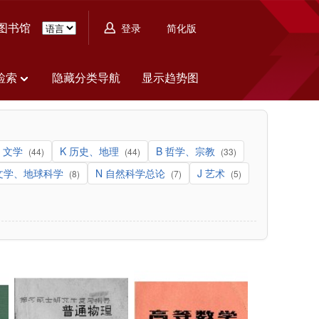
图书馆
简化版
登录
检索
隐藏分类导航
显示趋势图
I 文学
K 历史、地理
B 哲学、宗教
(44)
(44)
(33)
天文学、地球科学
N 自然科学总论
J 艺术
(8)
(7)
(5)