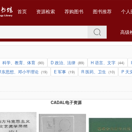
首页
资源检索
荐购图书
图书推荐
个人
高级
化、科学、教育、体育
D 政治、法律
H 语言、文字
(90)
(89)
(44)
毛泽东思想、邓小平理论
E 军事
R 医药、卫生
P 
(19)
(19)
(10)
CADAL电子资源