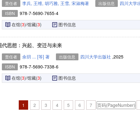
李兵, 王维, 胡巧雅, 王雪, 宋淑梅著
四川大学
责任者
出版信息
978-7-5690-7655-4
ISBN
在馆(
3
)/馆藏(
3
)
图书信息
现代思想：兴起、变迁与未来
余玥 ... [等] 著
四川大学出版社
,2025
责任者
出版信息
978-7-5690-7338-6
ISBN
在馆(
3
)/馆藏(
3
)
图书信息
1
2
3
4
5
6
7