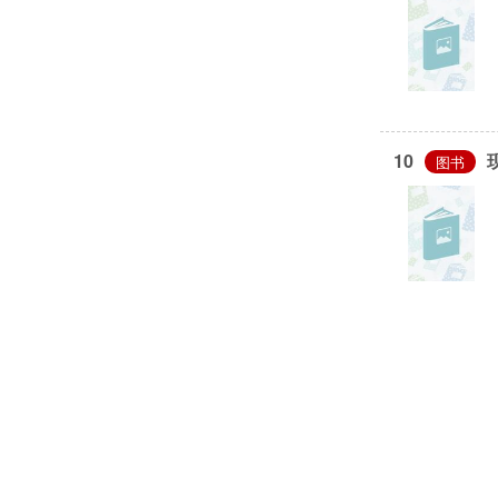
显示更多
资源类型
纸质资源 (717)
新到时间
10
[过去30天]
图书
[过去60天]
[过去90天]
[过去180天]