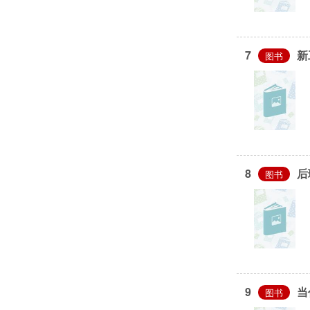
显示更多
著者
7
新
图书
何一民 (7)
何一民主编 (7)
刘吕红 (7)
党跃武主编 (6)
王安平 (5)
显示更多
8
后
图书
主题
研究 (169)
中国 (122)
高等学校 (109)
现代 (27)
9
当
英语 (21)
图书