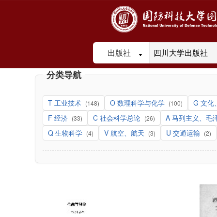
出版社
分类导航
T 工业技术
O 数理科学与化学
G 文
(148)
(100)
F 经济
C 社会科学总论
A 马列主义、
(33)
(26)
Q 生物科学
V 航空、航天
U 交通运输
(4)
(3)
(2)