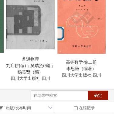
普通物理
高等数学·第二册
刘启耕(编)；吴瑞贤(编)；
李思谦（编著）
杨慕贤（编）
四川大学出版社·四川
四川大学出版社·四川
出版/发布时间
在馆记录