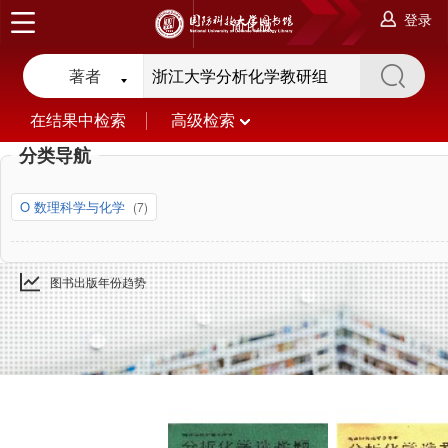
登录
简化版
著者
在结果中检索
高级检索
分类导航
O 数理科学与化学
(7)
图书出版年份趋势