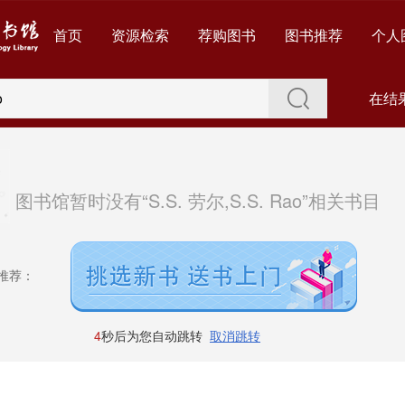
首页
资源检索
荐购图书
图书推荐
个人
在结
图书馆暂时没有“S.S. 劳尔,S.S. Rao”相关书目
推荐：
4
秒后为您自动跳转
取消跳转