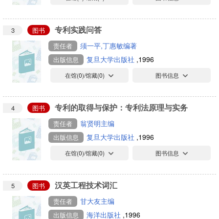
专利实践问答
3
图书
须一平,丁惠敏编著
责任者
复旦大学出版社
,1996
出版信息
在馆(
0
)/馆藏(
0
)
图书信息
专利的取得与保护：专利法原理与实务
4
图书
翁贤明主编
责任者
复旦大学出版社
,1996
出版信息
在馆(
0
)/馆藏(
0
)
图书信息
汉英工程技术词汇
5
图书
甘大友主编
责任者
海洋出版社
,1996
出版信息