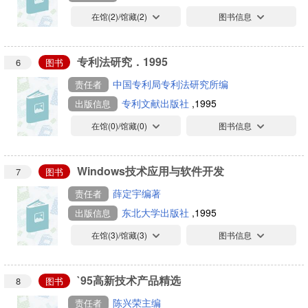
在馆(
2
)/馆藏(
2
)
图书信息
专利法研究．1995
6
图书
中国专利局专利法研究所编
责任者
专利文献出版社
,1995
出版信息
在馆(
0
)/馆藏(
0
)
图书信息
Windows技术应用与软件开发
7
图书
薛定宇编著
责任者
东北大学出版社
,1995
出版信息
在馆(
3
)/馆藏(
3
)
图书信息
`95高新技术产品精选
8
图书
陈兴荣主编
责任者