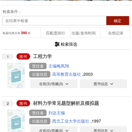
检索条件：
390
匹配度排行
出版/发布时间
在馆记录
检索结果共有
条
检索筛选
工程力学
1
图书
主编梅凤翔
责任者
高等教育出版社
,2003
出版信息
在馆(
3
)/馆藏(
3
)
图书信息
材料力学常见题型解析及模拟题
2
图书
刘达主编
责任者
西北工业大学出版社
,1997
出版信息
在馆(
0
)/馆藏(
0
)
图书信息