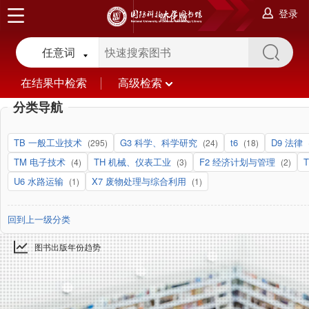
登录
简化版
任意词
在结果中检索
高级检索
分类导航
TB 一般工业技术
G3 科学、科学研究
t6
D9 法律
(295)
(24)
(18)
TM 电子技术
TH 机械、仪表工业
F2 经济计划与管理
(4)
(3)
(2)
U6 水路运输
X7 废物处理与综合利用
(1)
(1)
回到上一级分类
图书出版年份趋势