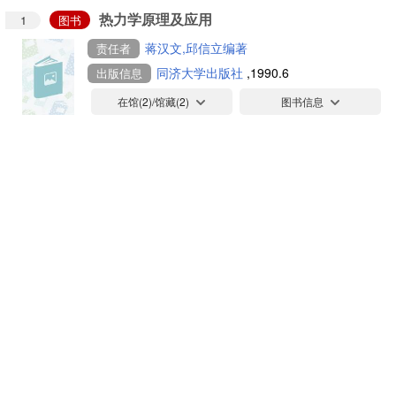
热力学原理及应用
1
图书
蒋汉文,邱信立编著
责任者
同济大学出版社
,1990.6
出版信息
在馆(
2
)/馆藏(
2
)
图书信息