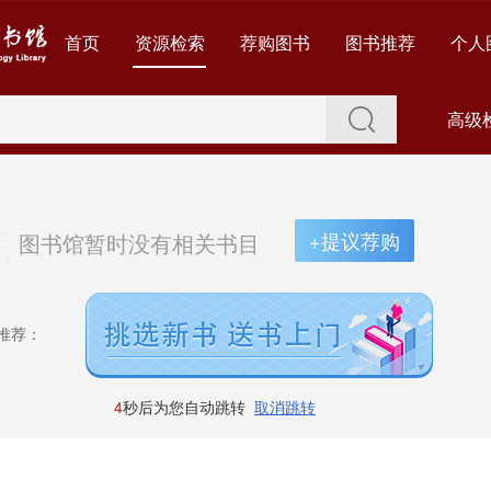
首页
资源检索
荐购图书
图书推荐
个人
高级
+提议荐购
图书馆暂时没有相关书目
推荐：
4
秒后为您自动跳转
取消跳转