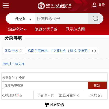
登录
简化版
任意词
高级检索
隐藏分类导航
显示趋势图
分类导航
G12 中国
K25 半殖民地、半封建社会（1840-1949年）
(1)
(1)
回到上一级分类
检索条件：
全部
1
匹配度排行
出版/发布时间
在馆记录
检索结果共有
条
检索筛选