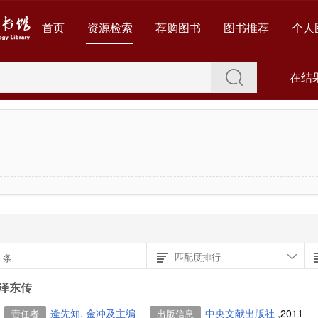
首页
资源检索
荐购图书
图书推荐
个人
在结
1
匹配度排行
条
泽东传
逄先知, 金冲及主编
中央文献出版社
,2011
责任者
出版信息