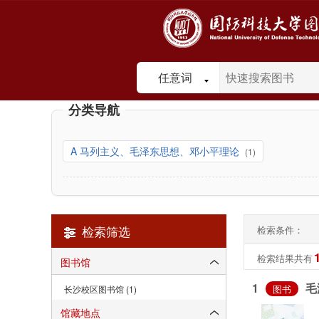
任意词
分类导航
A 马列主义、毛泽东思想、邓小平理论
(1)
检索筛选
检索条件：
检索结果共有
图书馆
1
毛
图书
长沙校区图书馆 (1)
馆藏地点