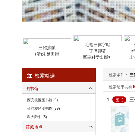
年份
毛笔三体字帖
三體摭韻
丁泽卿著
(清)朱昆田輯
军事科学出版社
上
检索筛选
检索条件：
三
检索结果共有
图书馆
1
三
图书
西安校区图书馆 (9)
长沙校区图书馆 (89)
科大附中 (5)
馆藏地点