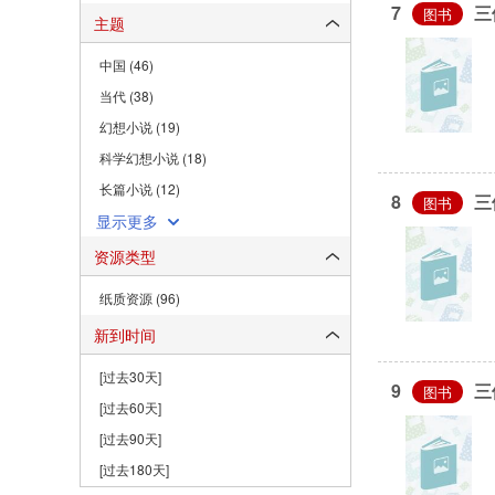
7
三
图书
主题
中国 (46)
当代 (38)
幻想小说 (19)
科学幻想小说 (18)
长篇小说 (12)
8
三
图书
显示更多
资源类型
纸质资源 (96)
新到时间
[过去30天]
9
三
图书
[过去60天]
[过去90天]
[过去180天]