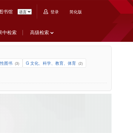
图书馆
简化版
登录
果中检索
高级检索
合性图书
G 文化、科学、教育、体育
(3)
(2)