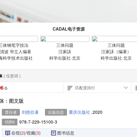
CADAL电子资源
三体钢笔字技法
三体问题
三体问题
华清波 华立人编著
汪家訸
汪家訸（编著）
海科学技术出版社
科学出版社·北京
科学出版社·北京
体
( 任意词 )
96
匹配度排行
条
体：图文版
刘慈欣著
重庆出版社
,2020
责任者
出版信息
978-7-229-15100-3
ISBN
在馆(
2
)/馆藏(
3
)
图书信息