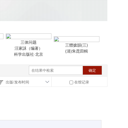
三体问题
三體摭韻(三)
汪家訸（编著）
(清)朱昆田輯
科学出版社·北京
出版/发布时间
在馆记录