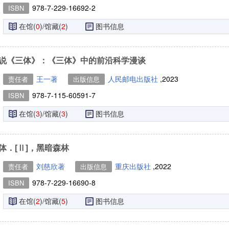
978-7-229-16692-2
ISBN
在馆(
0
)/馆藏(
2
)
图书信息
说《三体》：《三体》中的前沿科学漫谈
王一著
人民邮电出版社
,2023
责任者
出版信息
978-7-115-60591-7
ISBN
在馆(
3
)/馆藏(
3
)
图书信息
体．[Ⅱ]，黑暗森林
刘慈欣著
重庆出版社
,2022
责任者
出版信息
978-7-229-16690-8
ISBN
在馆(
2
)/馆藏(
5
)
图书信息