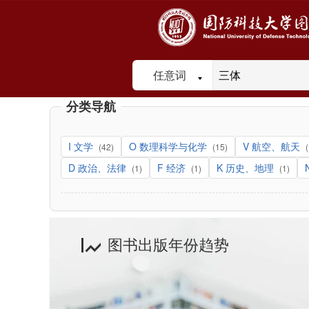
任意词
分类导航
I 文学
O 数理科学与化学
V 航空、航天
(42)
(15)
D 政治、法律
F 经济
K 历史、地理
(1)
(1)
(1)
图书出版年份趋势