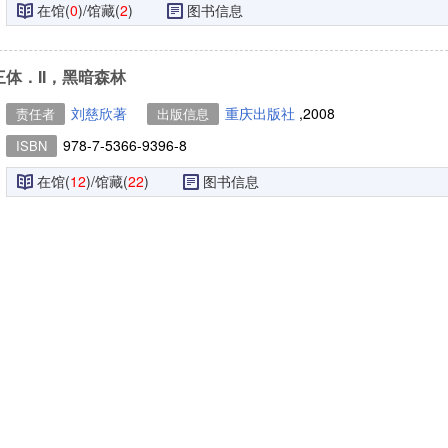
在馆(
0
)/馆藏(
2
)
图书信息
三体．II，黑暗森林
刘慈欣著
重庆出版社
,2008
责任者
出版信息
978-7-5366-9396-8
ISBN
在馆(
12
)/馆藏(
22
)
图书信息