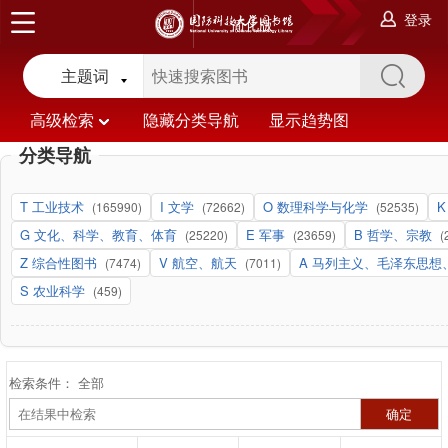
登录
简化版
主题词
高级检索
隐藏分类导航
显示趋势图
分类导航
T 工业技术
I 文学
O 数理科学与化学
(165990)
(72662)
(52535)
G 文化、科学、教育、体育
E 军事
B 哲学、宗教
(25220)
(23659)
(
Z 综合性图书
V 航空、航天
A 马列主义、毛泽东思
(7474)
(7011)
S 农业科学
(459)
检索条件：
全部