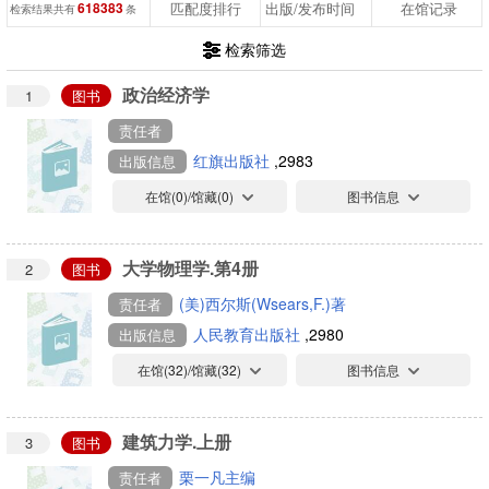
618383
匹配度排行
出版/发布时间
在馆记录
检索结果共有
条
检索筛选
政治经济学
1
图书
责任者
红旗出版社
,2983
出版信息
在馆(
0
)/馆藏(
0
)
图书信息
大学物理学.第4册
2
图书
(美)西尔斯(Wsears,F.)著
责任者
人民教育出版社
,2980
出版信息
在馆(
32
)/馆藏(
32
)
图书信息
建筑力学.上册
3
图书
栗一凡主编
责任者