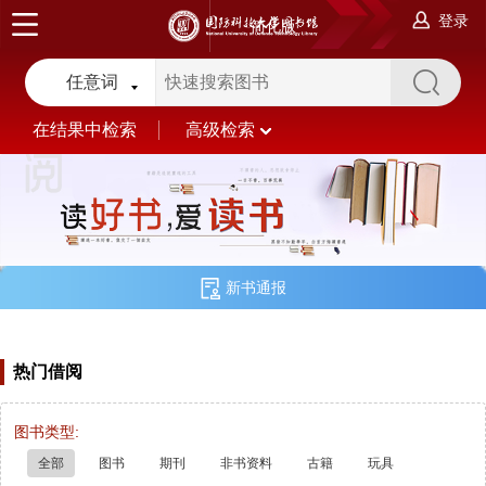
登录
简化版
任意词
在结果中检索
高级检索
新书通报
热门借阅
图书类型:
全部
图书
期刊
非书资料
古籍
玩具