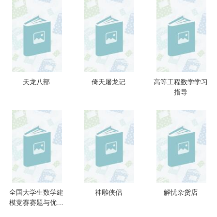
天龙八部
倚天屠龙记
高等工程数学学习
指导
全国大学生数学建
神雕侠侣
解忧杂货店
模竞赛赛题与优秀
论文评析：2005