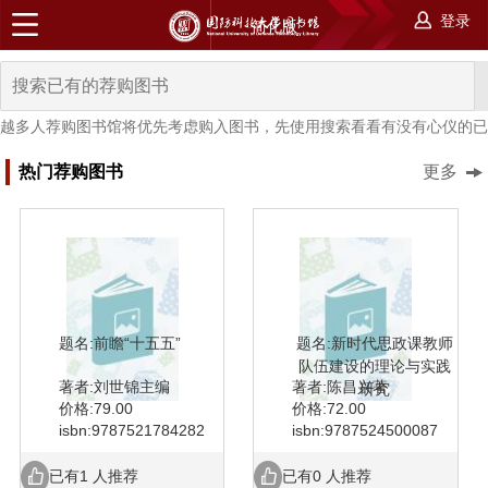
登录
简化版
越多人荐购图书馆将优先考虑购入图书，先使用搜索看看有没有心仪的已
热门荐购图书
更多
题名:前瞻“十五五”
题名:新时代思政课教师
队伍建设的理论与实践
著者:刘世锦主编
著者:陈昌兴著
研究
价格:79.00
价格:72.00
isbn:9787521784282
isbn:9787524500087
已有1 人推荐
已有0 人推荐