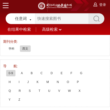
登录
简化版
任意词
在结果中检索
高级检索
期刊分类:
学科
西文
导 航:
0-9
A
B
C
D
E
F
G
H
I
J
K
M
N
O
P
Q
R
S
T
U
V
W
X
Y
Z