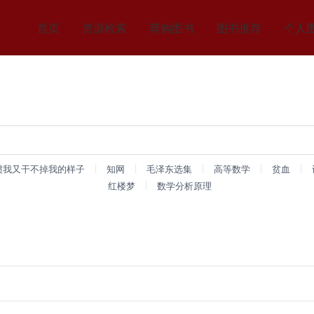
首页
资源检索
荐购图书
图书推荐
个人
|
|
|
|
|
惯我又干不掉我的样子
知网
毛泽东选集
高等数学
贫血
|
红楼梦
数学分析原理