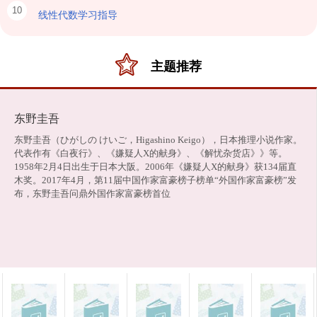
10
线性代数学习指导
主题推荐
东野圭吾
东野圭吾（ひがしの けいご，Higashino Keigo），日本推理小说作家。
代表作有《白夜行》、《嫌疑人X的献身》、《解忧杂货店》》等。
1958年2月4日出生于日本大阪。2006年《嫌疑人X的献身》获134届直
木奖。2017年4月，第11届中国作家富豪榜子榜单“外国作家富豪榜”发
布，东野圭吾问鼎外国作家富豪榜首位