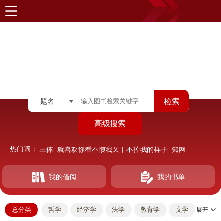
题名
高级搜索
热门词：
三体
就喜欢你看不惯我又干不掉我的样子
知网
高等数学
毛泽东选集
计算机体系结构
我的印钞机女友
贫血
红楼梦
数学分析原理
我的借阅
我的书单
热门阅读
查看更多
总分类
哲学
经济学
法学
教育学
文学
展开