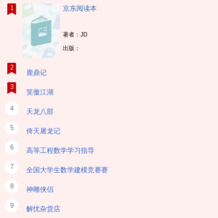
1
京东阅读本
重症超声
著者：JD
出版：
2
鹿鼎记
3
笑傲江湖
4
天龙八部
5
倚天屠龙记
6
高等工程数学学习指导
7
全国大学生数学建模竞赛赛
8
神雕侠侣
9
解忧杂货店