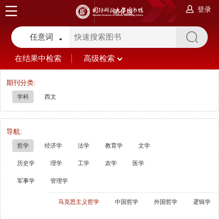
登录
简化版
任意词
在结果中检索
高级检索
期刊分类:
学科
西文
导航:
哲学
经济学
法学
教育学
文学
历史学
理学
工学
农学
医学
军事学
管理学
马克思主义哲学
中国哲学
外国哲学
逻辑学