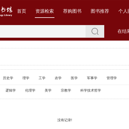
首页
资源检索
荐购图书
图书推荐
个人
在结
历史学
理学
工学
农学
医学
军事学
管理学
逻辑学
伦理学
美学
宗教学
科学技术哲学