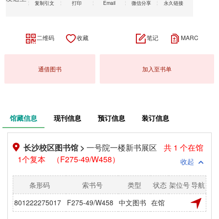
复制引文
打印
Email
微信分享
永久链接
二维码
收藏
笔记
MARC
通借图书
加入至书单
馆藏信息
现刊信息
预订信息
装订信息
长沙校区图书馆 >
一号院一楼新书展区
共 1 个在馆
1个复本
（F275-49/W458）
收起
条形码
索书号
类型
状态
架位号
导航
801222275017
F275-49/W458
中文图书
在馆