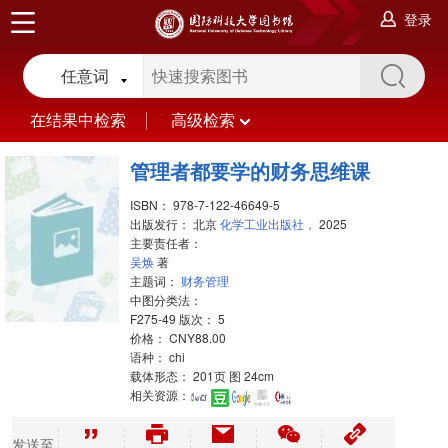
登录
任意词
在结果中检索
高级检索
管理者都要学的财务思维课
ISBN：
978-7-122-46649-5
出版发行：
北京
化学工业出版社，
2025
主要责任者：
吴焕
著
主题词：
财务管理
中图分类法：
F275-49 版次： 5
价格：
CNY88.00
语种：
chi
载体形态：
201页 图 24cm
相关资源：
发送至