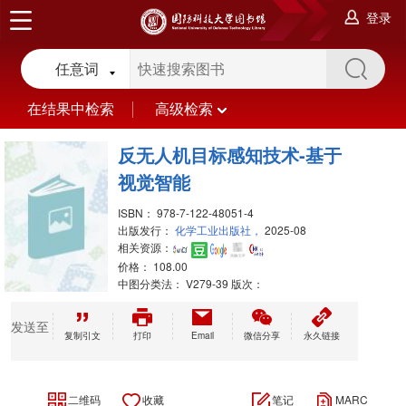
登录
任意词
在结果中检索
高级检索
反无人机目标感知技术-基于
视觉智能
ISBN：
978-7-122-48051-4
出版发行：
化学工业出版社，
2025-08
相关资源：
价格：
108.00
中图分类法：
V279-39 版次：
发送至
复制引文
打印
Email
微信分享
永久链接
二维码
收藏
笔记
MARC