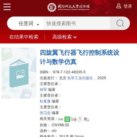
登录
任意词
在结果中检索
高级检索
四旋翼飞行器飞行控制系统设
计与数学仿真
ISBN：
978-7-122-48335-5
出版发行：
北京
化学工业出版社，
2025
主要责任者：
徐军
编著
主要责任者：
杜曼曼
编著
主要责任者：
张卫忠
编著
相关资源：
价格：
CNY88.00
语种：
chi
载体形态：
201页 图 24cm