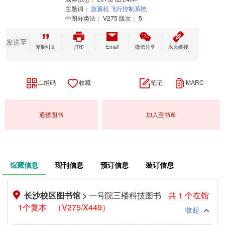
主题词：
旋翼机
飞行控制系统
中图分类法：
V275 版次： 5
发送至
复制引文
打印
Email
微信分享
永久链接
二维码
收藏
笔记
MARC
通借图书
加入至书单
馆藏信息
现刊信息
预订信息
装订信息
长沙校区图书馆 >
一号院三楼科技图书
共 1 个在馆
1个复本
（V275/X449）
收起