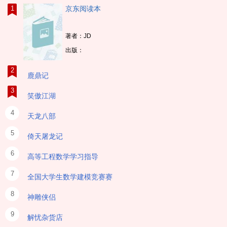
1
京东阅读本
串词成句.就这200句，搞定雅思词汇(赠音频)
著者：JD
出版：
2
鹿鼎记
3
笑傲江湖
4
天龙八部
5
倚天屠龙记
6
高等工程数学学习指导
7
全国大学生数学建模竞赛赛
8
神雕侠侣
9
解忧杂货店