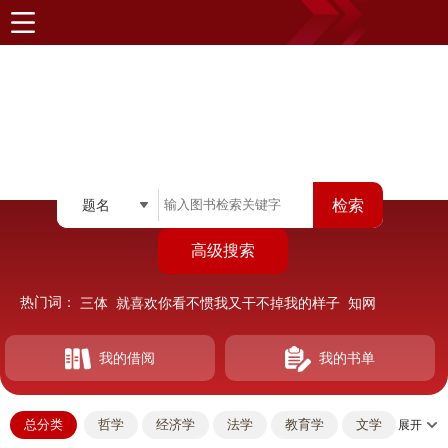
题名
高级搜索
热门词：
三体
就喜欢你看不惯我又干不掉我的样子
知网
高等数学
毛泽东选集
计算机体系结构
我的印钞机女友
贫血
红楼梦
数学分析原理
我的借阅
我的书单
热门阅读
查看更多
总分类
哲学
经济学
法学
教育学
文学
展开