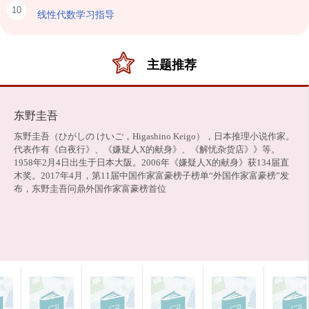
10
线性代数学习指导
主题推荐
东野圭吾
东野圭吾（ひがしの けいご，Higashino Keigo），日本推理小说作家。
代表作有《白夜行》、《嫌疑人X的献身》、《解忧杂货店》》等。
1958年2月4日出生于日本大阪。2006年《嫌疑人X的献身》获134届直
木奖。2017年4月，第11届中国作家富豪榜子榜单“外国作家富豪榜”发
布，东野圭吾问鼎外国作家富豪榜首位